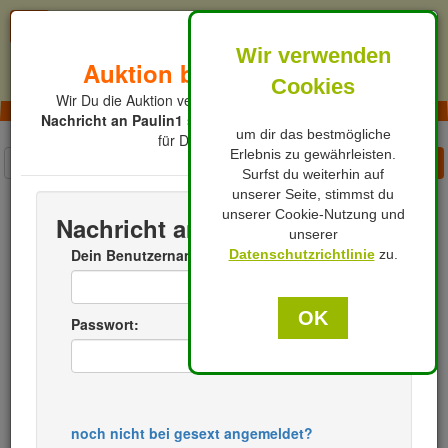
X
Wir verwenden
Auktion bereits beendet!
Ansicht
klassisch
Cookies
Wir Du die Auktion verpasst hast, kannst Du nun eine
Nachricht an Paulin1
schicken, mit der Bitte eine Auktion
um dir das bestmögliche
für Dich einzustellen.
Erlebnis zu gewährleisten.
Mein Gesext
Kategorien
Surfst du weiterhin auf
unserer Seite, stimmst du
Kategorien
Sexdate
Sie für Ihn
unserer Cookie-Nutzung und
Nachricht an Paulin1
unserer
Sexy Blondi geiler Arsch
Dein Benutzername:
Datenschutzrichtlinie
zu.
HORNY
OK
Passwort:
Ich hole Dich in den 7. Himmel, 4 Std.
2
/3
noch nicht bei gesext angemeldet?