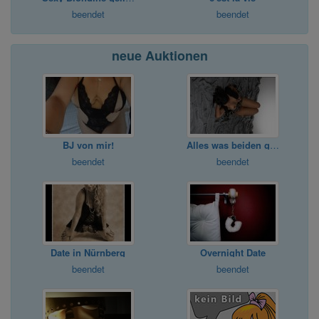
beendet
beendet
neue Auktionen
BJ von mir!
Alles was beiden gefällt
beendet
beendet
Date in Nürnberg
Overnight Date
beendet
beendet