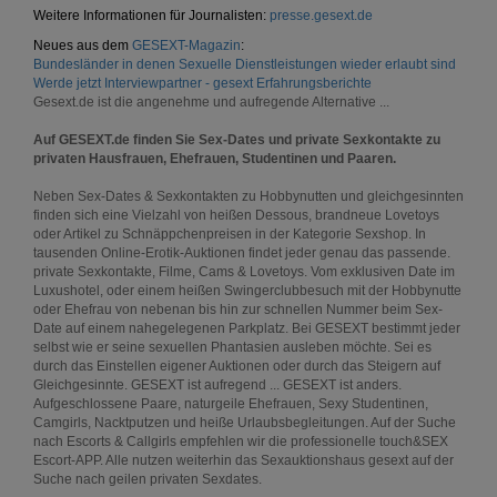
Weitere Informationen für Journalisten:
presse.gesext.de
Neues aus dem
GESEXT-Magazin
:
Bundesländer in denen Sexuelle Dienstleistungen wieder erlaubt sind
Werde jetzt Interviewpartner - gesext Erfahrungsberichte
Gesext.de ist die angenehme und aufregende Alternative ...
Auf GESEXT.de finden Sie Sex-Dates und private Sexkontakte zu
privaten Hausfrauen, Ehefrauen, Studentinen und Paaren.
Neben Sex-Dates & Sexkontakten zu Hobbynutten und gleichgesinnten
finden sich eine Vielzahl von heißen Dessous, brandneue Lovetoys
oder Artikel zu Schnäppchenpreisen in der Kategorie Sexshop. In
tausenden Online-Erotik-Auktionen findet jeder genau das passende.
private Sexkontakte, Filme, Cams & Lovetoys. Vom exklusiven Date im
Luxushotel, oder einem heißen Swingerclubbesuch mit der Hobbynutte
oder Ehefrau von nebenan bis hin zur schnellen Nummer beim Sex-
Date auf einem nahegelegenen Parkplatz. Bei GESEXT bestimmt jeder
selbst wie er seine sexuellen Phantasien ausleben möchte. Sei es
durch das Einstellen eigener Auktionen oder durch das Steigern auf
Gleichgesinnte. GESEXT ist aufregend ... GESEXT ist anders.
Aufgeschlossene Paare, naturgeile Ehefrauen, Sexy Studentinen,
Camgirls, Nacktputzen und heiße Urlaubsbegleitungen. Auf der Suche
nach Escorts & Callgirls empfehlen wir die professionelle touch&SEX
Escort-APP. Alle nutzen weiterhin das Sexauktionshaus gesext auf der
Suche nach geilen privaten Sexdates.