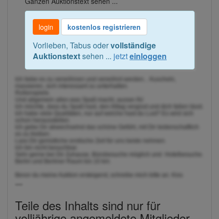
Ganzen Auktionstext sehen ...
login
kostenlos registrieren
Vorlieben, Tabus oder
vollständige
Auktionstext
sehen ...
jetzt
einloggen
Ich liebe es zu verwöhnen und verwöhnt werden... Kuscheln,
massieren, sich interessant zu unterhalten.
Rollenspiele.
Und allgemein alles was Spaß macht, ausser AV.
Ich möchte, dass du Spaß hast, den Alltag vergisst und dich fallen lässt.
Ich habe viele Qualitäten, nur auf welche hast du Lust? Es wird sich
schon herausstellen.
Ich gebe Dir abwechselnd das schöne Gefühl, mit Dir leidenschaftlich
es zu treiben.
Lass Dir gemütliche erotische Zeit für uns beide nehmen.
Ich bin nicht besuchbar.
Sehr gerne bei Dir Zuhause, Bürobesuche möglich und Hotelbesuche.
Berlin und Berliner Raum bis 10 km.
Bevor du meine Auktion ersteigerst, schreibe mich bitte an. Kiss
---
Teile des Inhalts sind nur für
volljährige angemeldete Mitglieder