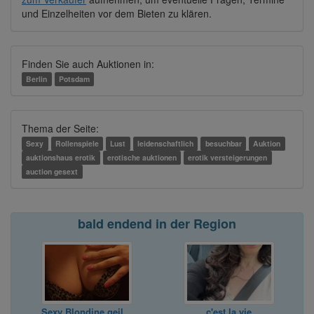
und Einzelheiten vor dem Bieten zu klären.
Finden Sie auch Auktionen in:
Berlin
Potsdam
Thema der Seite:
Sexy
Rollenspiele
Lust
leidenschaftlich
besuchbar
Auktion
auktionshaus erotik
erotische auktionen
erotik versteigerungen
auction gesext
bald endend in der Region
Sexy Blondine geiler Arsch
c'est la vie