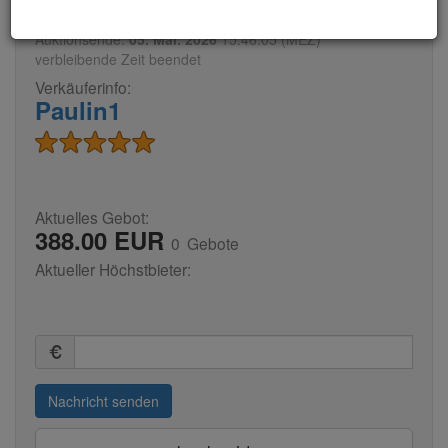
Auktionsende:
05. Mär. 2026
15:46:05 (MEZ)
verbleibende Zeit
beendet
Verkäuferinfo:
Paulin1
Aktuelles Gebot:
388.00 EUR
0
Gebote
Aktueller Höchstbieter:
Summe
(in
Euro)
Nachricht senden