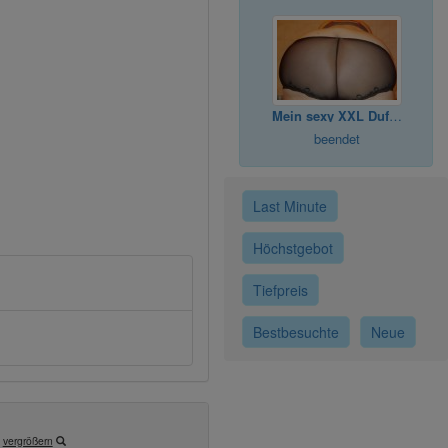
Mein sexy XXL Duft-Slipeinlage für Dich
beendet
Last Minute
Höchstgebot
Tiefpreis
Bestbesuchte
Neue
vergrößern