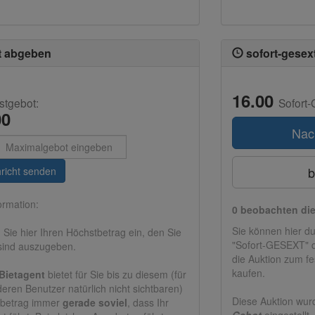
t abgeben
sofort-gesex
16.00
stgebot:
Sofort-
00
Nac
e
b
richt senden
ormation:
0 beobachten di
Sie können hier du
 Sie hier Ihren Höchstbetrag ein, den Sie
"Sofort-GESEXT" d
 sind auszugeben.
die Auktion zum fe
kaufen.
Bietagent
bietet für Sie bis zu diesem (für
deren Benutzer natürlich nicht sichtbaren)
Diese Auktion wur
tbetrag immer
gerade soviel
, dass Ihr
Gebot
eingestellt