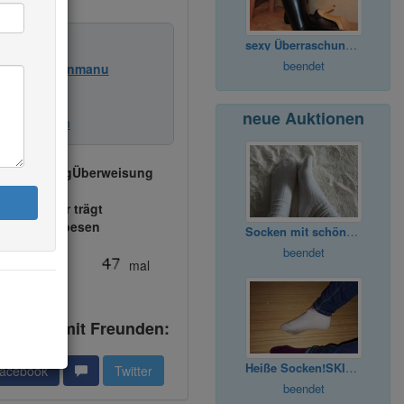
resden
ylonmanu
sexy Überraschungspäckchen für dich
beendet
nen von
Nylonmanu
bachten
neue Auktionen
terempfehlen
eschreibungÜberweisung
sten:
Käufer trägt
. Versandspesen
Socken mit schönem Duft
beendet
de bisher
mal
Angebot mit Freunden:
Heiße Socken!SKINNY & YOUNG Girl!
acebook
Twitter
beendet