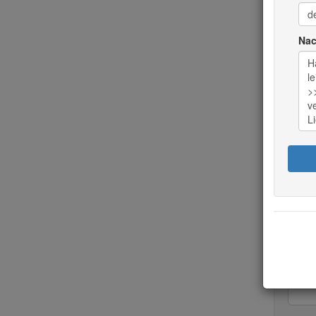
Nac
Aktue
14
Aktue
Summ
(in
Euro)
Nac
16.