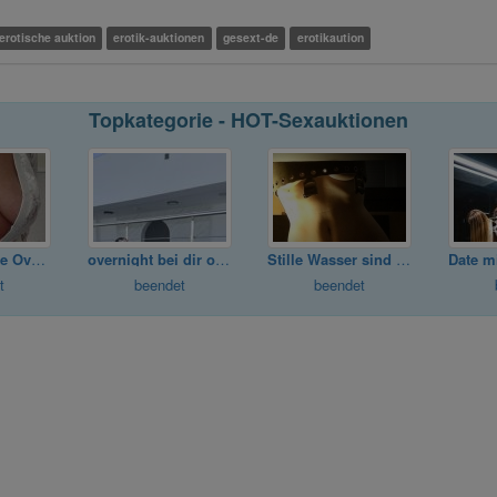
erotische auktion
erotik-auktionen
gesext-de
erotikaution
Topkategorie - HOT-Sexauktionen
Eine Erotische Overnight Nacht.
overnight bei dir oder Hotel
Stille Wasser sind tief...
t
beendet
beendet