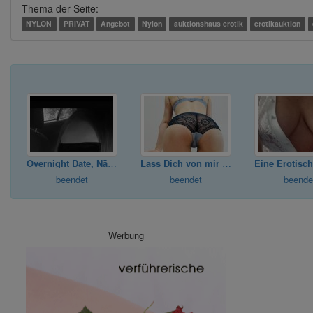
Thema der Seite:
NYLON
PRIVAT
Angebot
Nylon
auktionshaus erotik
erotikauktion
Overnight Date, Nähe Ma, Lu, privat
Lass Dich von mir verwöhnen..
beendet
beendet
beende
Werbung