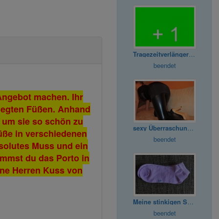
Tragezeitverlängerung für Sachen
beendet
 Angebot machen. Ihr
pflegten Füßen. Anhand
e um sie so schön zu
sexy Überraschungspäckchen für dich
Füße in verschiedenen
beendet
bsolutes Muss und ein
immst du das Porto in
ine Herren Kuss von
Meine stinkigen Söckchen für Dich
beendet