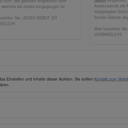
t führt. Bei gleichen Angeboten führt
Auktionsende die M
, welches als erstes eingegangen ist.
festgelegten Sofor
bereits Gebote a
beachten Sie: JEDES GEBOT IST
NDLICH!
Bitte beachten S
VERBINDLICH!
s Einstellen und Inhalte dieser Auktion. Sie sollten
Kontakt zum Verkä
lären.