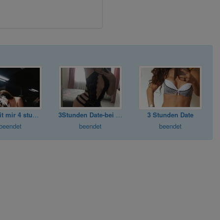
Date mit mir 4 stunde
3Stunden Date-bei mir,diskret+privat
3 Stunden Date
beendet
beendet
beendet