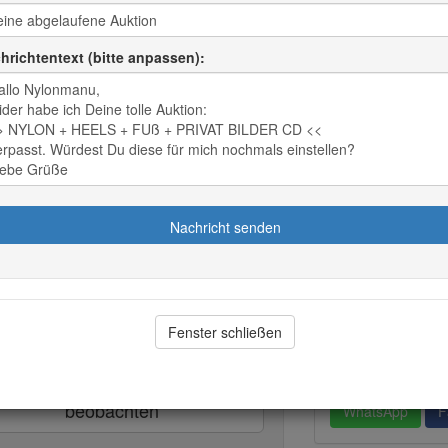
PLZ:
D
01XXX
Frage an
N
hrichtentext (bitte anpassen):
lles Gebot:
Alle Auktio
.00 EUR
0
Gebote
Auktion beo
ller Höchstbieter:
Auktion wei
Zahlung:
Siehe B
e
per Vorkasse
Nachricht senden
Versand-/ Reiseko
hricht senden
Reisekosten bzw
Diese Auktion wur
00
Sofort-Gesext
aufgerufen
Fenster schließen
Nachricht senden
Teile Dieses 
beobachten
WhatsApp
F