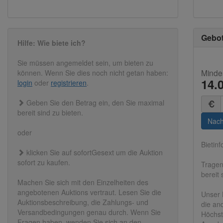
Gebo
Hilfe: Wie biete ich?
Sie müssen angemeldet sein, um bieten zu
Minde
können. Wenn Sie dies noch nicht getan haben:
14.
login
oder
registrieren
.
Summ
Geben Sie den Betrag ein, den Sie maximal
(in
bereit sind zu bieten.
Euro)
Nach
oder
Bietinf
klicken Sie auf sofortGesext um die Auktion
sofort zu kaufen.
Tragen
bereit
Machen Sie sich mit den Einzelheiten des
angebotenen Auktions vertraut. Lesen Sie die
Unser
Auktionsbeschreibung, die Zahlungs- und
die an
Versandbedingungen genau durch. Wenn Sie
Höchs
Fragen haben, wenden Sie sich an den