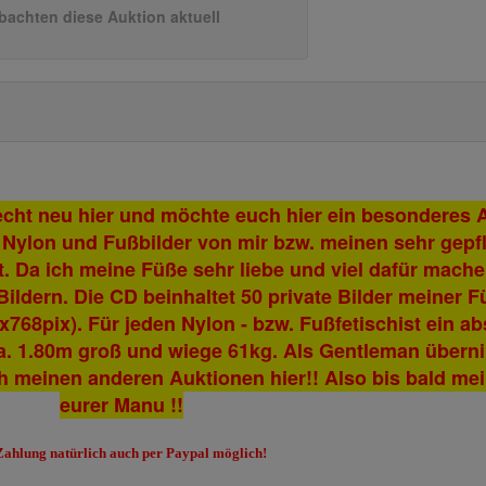
bachten diese Auktion aktuell
recht neu hier und möchte euch hier ein besonderes
ler Nylon und Fußbilder von mir bzw. meinen sehr ge
et. Da ich meine Füße sehr liebe und viel dafür mach
 Bildern. Die CD beinhaltet 50 private Bilder meiner 
768pix). Für jeden Nylon - bzw. Fußfetischist ein a
ca. 1.80m groß und wiege 61kg. Als Gentleman übern
ch meinen anderen Auktionen hier!! Also bis bald me
eurer Manu !!
Zahlung natürlich auch per Paypal möglich!