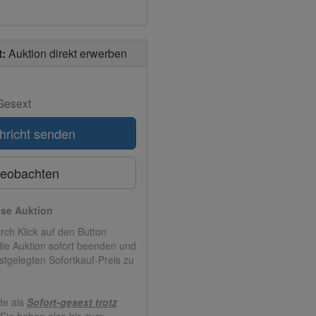
t:
Auktion direkt erwerben
Gesext
hricht senden
eobachten
ese Auktion
rch Klick auf den Button
ie Auktion sofort beenden und
stgelegten Sofortkauf-Preis zu
de als
Sofort-gesext trotz
. Sie haben also bis zum