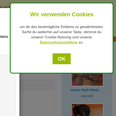
e schon gesext ?
Wir verwenden Cookies
X
um dir das bestmögliche Erlebnis zu gewährleisten.
Hilfe / Kontakt
Suche
Surfst du weiterhin auf unserer Seite, stimmst du
nmanu
unserer Cookie-Nutzung und unserer
Datenschutzrichtlinie
zu.
bald endend in der
Region
OK
r:
9493377
meine High Heels getragen für Dich
beendet
t springen