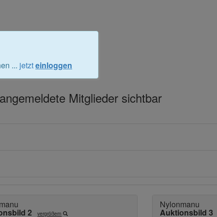
en ...
jetzt
einloggen
e angemeldete Mitglieder sichtbar
nmanu
Nylonmanu
onsbild 2
Auktionsbild 3
vergrößern