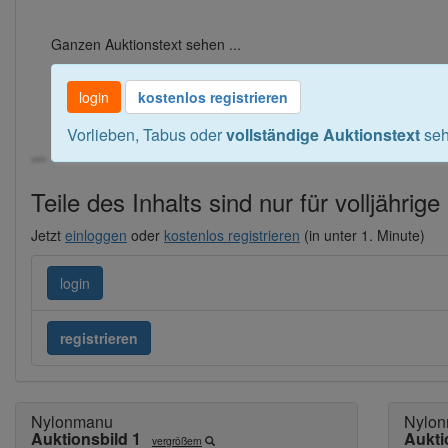
Ganzen Auktionstext sehen ...
login
kostenlos registrieren
Vorlieben, Tabus oder
vollständige Auktionstext
seh
---
Teile des Inhalts sind nur für volljährig
Jetzt
einloggen
oder
kostenlos registrieren
(in unter 1. Minute)
login
registrieren
Nylonmanu
Nylo
Auktionsbild 1
Aukti
vergrößern