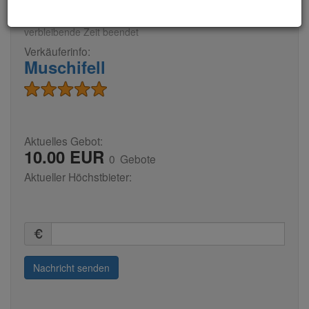
Auktionsende:
04. Jun. 2026
11:52:05 (MEZ)
verbleibende Zeit
beendet
Verkäuferinfo:
Muschifell
Aktuelles Gebot:
10.00 EUR
0
Gebote
Aktueller Höchstbieter:
Summe
(in
Euro)
Nachricht senden