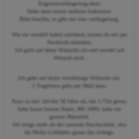
Tragezeitverlängerung dazu.
Siehe dazu meine anderen Auktionen.
Bitte beachte, es gibt nur eine verlängerung.
Wie sie veredelt haben möchtest, kannst du mir per
Nachricht mitteilen.
Ich gehe auf deine Wünsche ein und veredel auf
Wunsch auch.
Ich gehe auf deine veredelungs Wünsche ein.
2 Tragefotos gibts per Mail dazu.
Kurz zu mir: Ich bin 58 Jahre alt, bin 1,75m gross;
habe kurze braune Haare, BH 100D, habe ein
grosses Bärenfell.
Ich wiege mehr als der normale Durchschnitt, also
für Molly-Liebhaber genau das richtige.