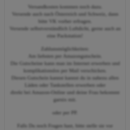
Versandkosten kommen noch dazu.
Versende auch nach Österreich und Schweiz, dann
bitte VK vorher erfragen.
Versende selbstverständlich Luftdicht, gerne auch an
eine Packstation!
Zahlunsmöglichkeiten:
Am liebsten per Amazongutschein.
Die Gutscheine kann man im Internet erwerben und
komplikationslos per Mail verschicken.
Diesen Gutschein kannst kannst du in nahezu allen
Läden oder Tankstellen erwerben oder
direkt bei Amazon-Online und deine Frau bekommt
garnix mit.
oder per PP.
Falls Du noch Fragen hast, bitte stelle sie vor