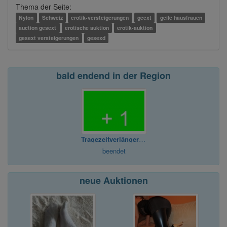
Thema der Seite:
Nylon
Schweiz
erotik-versteigerungen
geext
geile hausfrauen
auction gesext
erotische auktion
erotik-auktion
gesext versteigerungen
gesexd
bald endend in der Region
Tragezeitverlängerung für Sachen
beendet
neue Auktionen