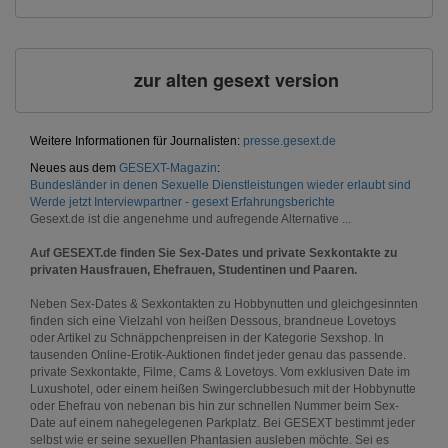
zur alten gesext version
Weitere Informationen für Journalisten:
presse.gesext.de
Neues aus dem
GESEXT-Magazin
:
Bundesländer in denen Sexuelle Dienstleistungen wieder erlaubt sind
Werde jetzt Interviewpartner - gesext Erfahrungsberichte
Gesext.de ist die angenehme und aufregende Alternative ...
Auf GESEXT.de finden Sie Sex-Dates und private Sexkontakte zu
privaten Hausfrauen, Ehefrauen, Studentinen und Paaren.
Neben Sex-Dates & Sexkontakten zu Hobbynutten und gleichgesinnten
finden sich eine Vielzahl von heißen Dessous, brandneue Lovetoys
oder Artikel zu Schnäppchenpreisen in der Kategorie Sexshop. In
tausenden Online-Erotik-Auktionen findet jeder genau das passende.
private Sexkontakte, Filme, Cams & Lovetoys. Vom exklusiven Date im
Luxushotel, oder einem heißen Swingerclubbesuch mit der Hobbynutte
oder Ehefrau von nebenan bis hin zur schnellen Nummer beim Sex-
Date auf einem nahegelegenen Parkplatz. Bei GESEXT bestimmt jeder
selbst wie er seine sexuellen Phantasien ausleben möchte. Sei es