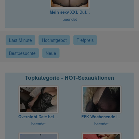
Mein sexy XXL Duft-Slipeinlage für Dich
beendet
Last Minute
Höchstgebot
Tiefpreis
Bestbesuchte
Neue
Topkategorie - HOT-Sexauktionen
Overnight Date-bei mir,diskret+privat
FFK Wochenende in den Niederlanden
beendet
beendet