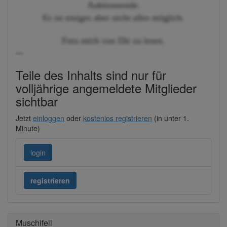
Auktionsende.
Es ist einiges aber nicht alles möglich.
Freu mich von Dir zu lesen.
---
Teile des Inhalts sind nur für
volljährige angemeldete Mitglieder
sichtbar
Jetzt
einloggen
oder
kostenlos registrieren
(in unter 1.
Minute)
login
registrieren
Muschifell