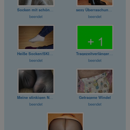
Socken mit schönem Duft
sexy Überraschungspäckchen für dich
beendet
beendet
Heiße Socken!SKINNY & YOUNG Girl!
Tragezeitverlängerung für Sachen
beendet
beendet
Meine stinkigen Nylon Strümpfe für Dich
Getragene Windel
beendet
beendet