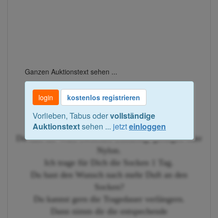
Ganzen Auktionstext sehen ...
login
kostenlos registrieren
Vorlieben, Tabus oder
vollständige
Auktionstext
sehen ...
jetzt
einloggen
Du hast die Wahl zwischen Einfarbig, geringelt oder
Nylon.
Ich trage für Dich die Socken 1 Tag.
Du hast den Wunsch nach mehr Duft an den
Socken?
Du kannst gern die Tragedauer verlängern.
Dann nimm dir die entspechende