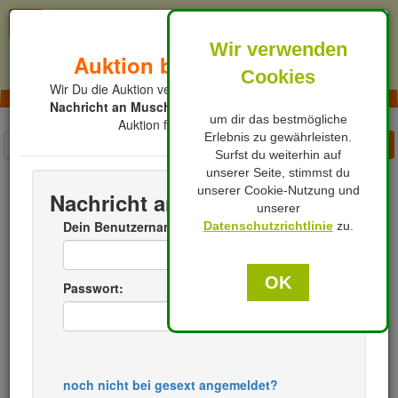
X
Wir verwenden
Auktion bereits beendet!
Ansicht
klassisch
Cookies
Wir Du die Auktion verpasst hast, kannst Du nun eine
Nachricht an Muschifell
schicken, mit der Bitte eine
um dir das bestmögliche
Auktion für Dich einzustellen.
Erlebnis zu gewährleisten.
Mein Gesext
Kategorien
Surfst du weiterhin auf
unserer Seite, stimmst du
Kategorien
Dessous
getragen
für Ihn
unserer Cookie-Nutzung und
Nachricht an Muschifell
sonstiges FSK16
unserer
Dein Benutzername:
Datenschutzrichtlinie
zu.
Mein getragenen Socken
OK
Für Rubensfans
Passwort:
2
/3
noch nicht bei gesext angemeldet?