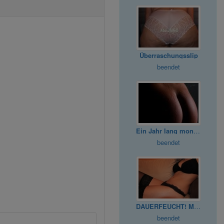
Überraschungsslip
beendet
Ein Jahr lang monatlich ein Slip & Bild
beendet
DAUERFEUCHT! Mein feuchtes Höschen
beendet