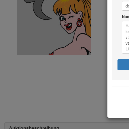
Aktue
Nac
1.
Aktue
Spie
Summ
(in
Euro)
Nac
0 beo
Auktionsbeschreibung