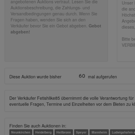
angebotenen Auktions vertraut. Lesen Sie die
Unser
Auktionsbeschreibung, die Zahlungs- und
die an
Versandbedingungen genau durch. Wenn Sie
Höchs
Fragen haben, wenden Sie sich an den
Angebo
Verkäufer bevor Sie ein Gebot abgeben.
Gebot
dieses
abgeben!
Bitte 
VERBI
Diese Auktion wurde bisher
mal aufgerufen
Der Verkäufer Fetishlike85 übernimmt die volle Verantwortung für d
eventuelle Fragen, Termine und Einzelheiten vor dem Bieten zu k
Finden Sie auch Auktionen in:
Neunkirchen
Heidelberg
Heilbronn
Speyer
Mannheim
Ludwigshafen 