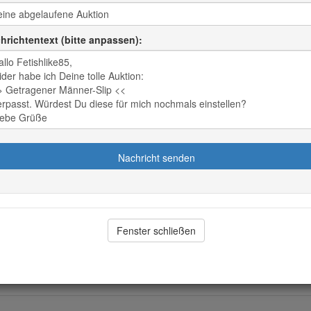
Frage an
Fe
lles Gebot:
Alle Auktio
hrichtentext (bitte anpassen):
00 EUR
1
Gebote anzeigen
Auktion beo
ller Höchstbieter:
Auktion wei
lzeugfreund
Zahlung:
Überwei
e
Versand-/ Reiseko
Reisekosten bzw
hricht senden
Nachricht senden
Diese Auktion wur
beobachten
aufgerufen
Teile Dieses 
bachten diese Auktion aktuell
Fenster schließen
WhatsApp
F