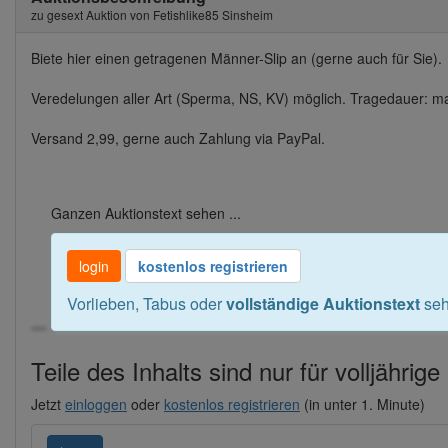
zu gesext Auktion von Fetishlike85 Sinsheim
Biete hier einen getragenen Männer-Slip an (gerne auch für Sie).
Veredelungen aller Art (Sperma, NS, KV) möglich. Tragedauer: m
Versand 2,99, gerne auch Zahlung via PayPal.
Ganzen Auktionstext sehen ...
login
kostenlos registrieren
Vorlieben, Tabus oder
vollständige Auktionstext
seh
---
Teile des Inhalts sind nur für volljährig
Jetzt
einloggen
oder
kostenlos registrieren
(in unter 1. Minute)