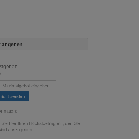
t abgeben
stgebot:
0
e
richt senden
ormation:
 Sie hier Ihren Höchstbetrag ein, den Sie
 sind auszugeben.