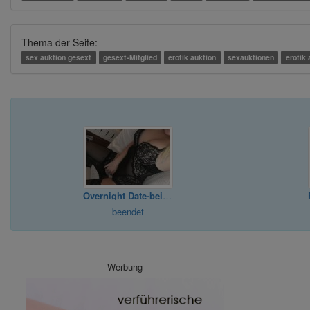
Thema der Seite:
sex auktion gesext
gesext-Mitglied
erotik auktion
sexauktionen
erotik
Overnight Date-bei mir,diskret+privat
beendet
Werbung