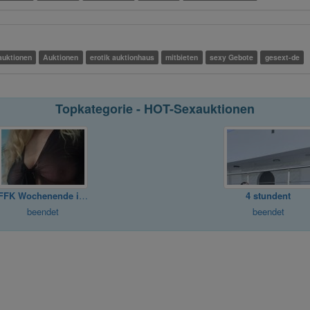
 auktionen
Auktionen
erotik auktionhaus
mitbieten
sexy Gebote
gesext-de
Topkategorie - HOT-Sexauktionen
FFK Wochenende in den Niederlanden
4 stundent
beendet
beendet