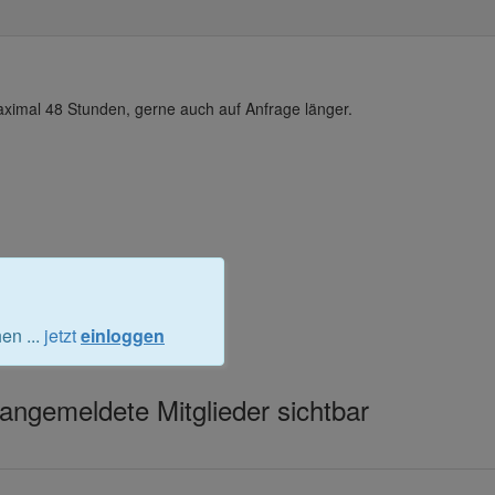
aximal 48 Stunden, gerne auch auf Anfrage länger.
en ...
jetzt
einloggen
e angemeldete Mitglieder sichtbar