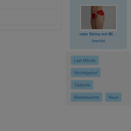
roter String mit Minirock
beendet
Last Minute
Höchstgebot
Tiefpreis
Bestbesuchte
Neue