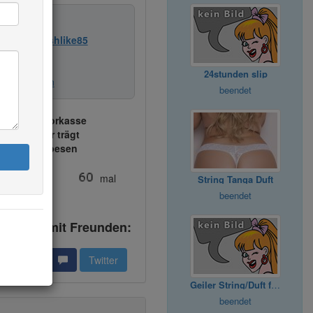
tishlike85
nen von
Fetishlike85
bachten
24stunden slip
terempfehlen
beendet
sung per Vorkasse
sten:
Käufer trägt
. Versandspesen
de bisher
mal
String Tanga Duft
beendet
Angebot mit Freunden:
acebook
Twitter
Geiler String/Duft für deine Phantasie
beendet