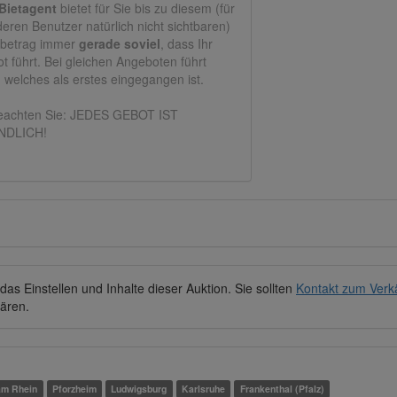
Bietagent
bietet für Sie bis zu diesem (für
deren Benutzer natürlich nicht sichtbaren)
tbetrag immer
gerade soviel
, dass Ihr
t führt. Bei gleichen Angeboten führt
, welches als erstes eingegangen ist.
beachten Sie: JEDES GEBOT IST
NDLICH!
as Einstellen und Inhalte dieser Auktion. Sie sollten
Kontakt zum Verk
lären.
am Rhein
Pforzheim
Ludwigsburg
Karlsruhe
Frankenthal (Pfalz)