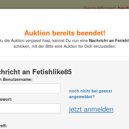
Sexauktionen:
heut
Auktion bereits beendet!
Kategorien
Auktion einstellen
Du die Auktion verpasst hast, kannst Du nun eine
Nachricht an Fetishl
schicken, mit der Bitte eine Auktion für Dich einzustellen.
hricht an Fetishlike85
n Benutzername:
Auktionsnumme
noch nicht bei gesext
onsende:
03. Jun. 2026
20:11:05 (MEZ)
angemeldet?
eibende Zeit
beendet
swort:
zum Auktionstex
uferinfo:
jetzt anmelden
ishlike85
PLZ:
S
74XXX
eff: