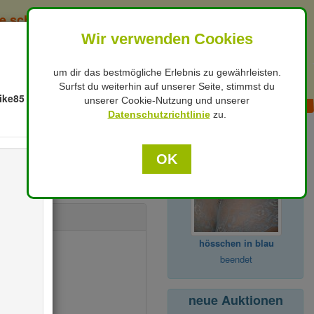
e schon gesext ?
Wir verwenden Cookies
X
um dir das bestmögliche Erlebnis zu gewährleisten.
Hilfe / Kontakt
Suche
Surfst du weiterhin auf unserer Seite, stimmst du
ike85
unserer Cookie-Nutzung und unserer
Datenschutzrichtlinie
zu.
bald endend in der
Region
OK
r:
9494322
hösschen in blau
t springen
beendet
neue Auktionen
insheim